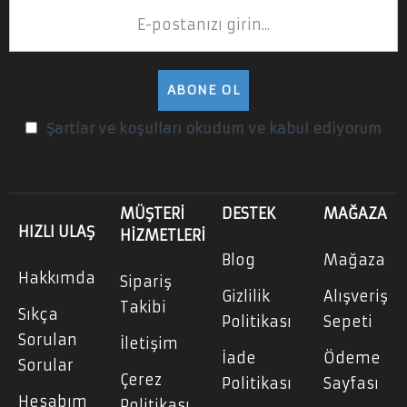
ABONE OL
Şartlar ve koşulları okudum ve kabul ediyorum
MÜŞTERİ
DESTEK
MAĞAZA
HIZLI ULAŞ
HİZMETLERİ
Blog
Mağaza
Hakkımda
Sipariş
Gizlilik
Alışveriş
Takibi
Sıkça
Politikası
Sepeti
Sorulan
İletişim
İade
Ödeme
Sorular
Çerez
Politikası
Sayfası
Hesabım
Politikası