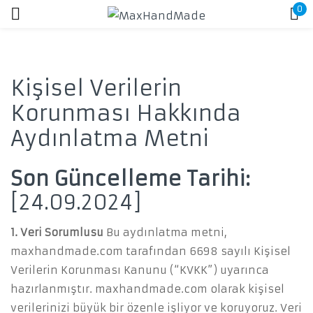
0
Giriş Yap
Kişisel Verilerin
Korunması Hakkında
Aydınlatma Metni
Beni hatırla
Şifrenizi mi unuttunuz?
Son Güncelleme Tarihi:
[24.09.2024]
GIRIŞ
1. Veri Sorumlusu
Bu aydınlatma metni,
maxhandmade.com tarafından 6698 sayılı Kişisel
HESAP OLUŞTUR
Verilerin Korunması Kanunu (“KVKK”) uyarınca
hazırlanmıştır. maxhandmade.com olarak kişisel
verilerinizi büyük bir özenle işliyor ve koruyoruz. Veri
Veya giriş yap